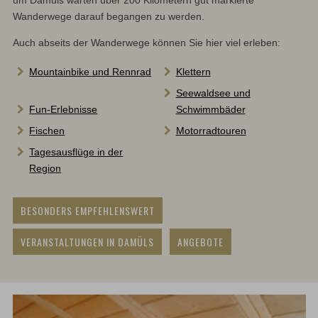
um Damüls warten über 200 Kilometern gut markierte
Do
Wanderwege darauf begangen zu werden.
di
Auch abseits der Wanderwege können Sie hier viel erleben:
Mountainbike und Rennrad
Klettern
Seewaldsee und
Fun-Erlebnisse
Schwimmbäder
Fischen
Motorradtouren
Tagesausflüge in der
Region
BESONDERS EMPFEHLENSWERT
VERANSTALTUNGEN IN DAMÜLS
ANGEBOTE