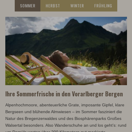
SOMMER
HERBST
WINTER
FRÜHLING
Ihre Sommerfrische in den Vorarlberger Bergen
Im
Alpenhochmoore, abenteuerliche Grate, imposante Gipfel, klare
Le
Bergseen und blühende Almwiesen – im Sommer fasziniert die
Gi
Natur des Bregenzerwaldes und des Biosphärenparks Großes
Br
Walsertal besonders. Also Wanderschuhe an und los geht’s: rund
be