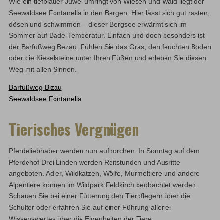
Wie ein tiefblauer Juwel umringt von Wiesen und Wald liegt der
Seewaldsee Fontanella in den Bergen. Hier lässt sich gut rasten,
dösen und schwimmen – dieser Bergsee erwärmt sich im
Sommer auf Bade-Temperatur. Einfach und doch besonders ist
der Barfußweg Bezau. Fühlen Sie das Gras, den feuchten Boden
oder die Kieselsteine unter Ihren Füßen und erleben Sie diesen
Weg mit allen Sinnen.
Barfußweg Bizau
Seewaldsee Fontanella
Tierisches Vergnügen
Pferdeliebhaber werden nun aufhorchen. In Sonntag auf dem
Pferdehof Drei Linden werden Reitstunden und Ausritte
angeboten. Adler, Wildkatzen, Wölfe, Murmeltiere und andere
Alpentiere können im Wildpark Feldkirch beobachtet werden.
Schauen Sie bei einer Fütterung den Tierpflegern über die
Schulter oder erfahren Sie auf einer Führung allerlei
Wissenswertes über die Eigenheiten der Tiere.