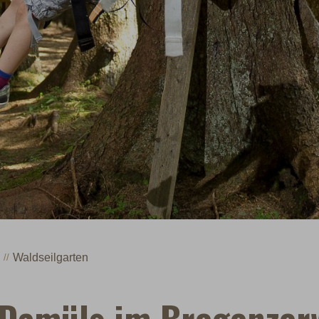
Waldseilgarten
 Damüls im Bregenzer