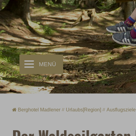
Berghotel Madlener
Urlaubs[Region]
Ausflugsziele
Der Waldseilgarten