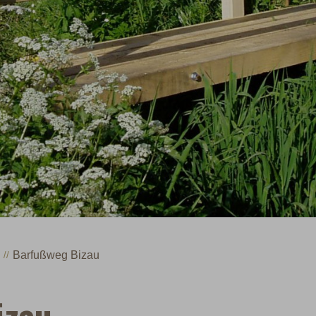
Barfußweg Bizau
izau