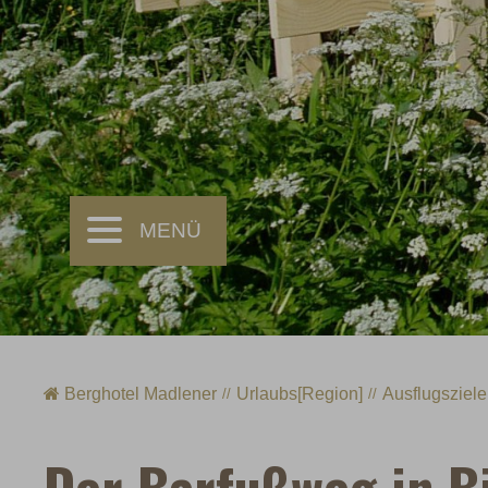
Berghotel Madlener
Urlaubs[Region]
Ausflugsziele
Der Barfußweg in B